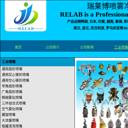
瑞莱博喷雾
RELAB is a Professiona
产品远销韩国, 日本, 印度, 越南, 泰国, 菲
荷兰, 波兰, 尼日利亚, 罗马尼亚等
首页
公司简介
公司新闻
工业喷嘴
工业喷嘴
通用扇形喷嘴
通用实心锥形喷嘴
通用空心锥形喷嘴
窄角扇形喷嘴
广角扇形喷嘴
精细雾化喷嘴
三件组合式喷嘴
空气雾化喷嘴
螺旋喷嘴
大流量喷嘴
瓶罐清洗喷嘴