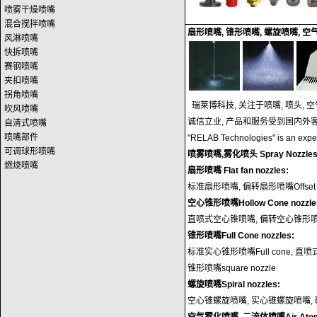
喷雾干燥喷嘴
混合搅拌喷嘴
扇形喷嘴, 锥形喷嘴, 螺旋喷嘴, 空
风淋喷嘴
快拆喷嘴
赛钢喷嘴
我们可以在
10
天内为您准备样品
夹扣喷嘴
拐角喷嘴
力，同等的价格，更好的质量.
瑞莱博科技, 关注于喷嘴, 喷头,
吹风喷嘴
诚信立业, 产品和服务受到国内外
自清式喷嘴
公司产品不仅立足于国内市场，
喷嘴部件
"RELAB Technologies" is an expe
马来西亚、印度、巴基斯坦、俄
可调球形喷嘴
喷雾喷嘴,雾化喷头 Spray Nozzles
什么我们的产品备受青睐的原因
燃烧喷嘴
扇形喷嘴 Flat fan nozzles:
标准扇形喷嘴, 偏转扇形喷嘴Offset
我们把每件产品都当成一件艺术
空心锥形喷嘴Hollow Cone nozzle
检验每件产品是我们责任，我们
直喷式空心锥喷嘴, 偏转空心锥形喷
严格的技术培训，从而为每位员
锥形喷嘴Full Cone nozzles:
标准实心锥形喷嘴Full cone, 直喷式
咨询电话：0769-85076919 8
锥形喷嘴square nozzle
螺旋喷嘴Spiral nozzles:
空心锥螺旋喷嘴, 实心锥螺旋喷嘴, 